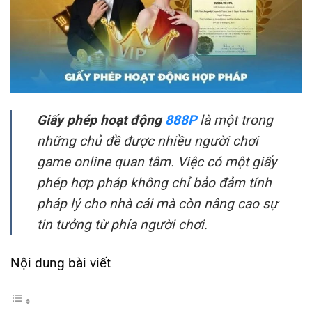
Giấy phép hoạt động
888P
là một trong
những chủ đề được nhiều người chơi
game online quan tâm. Việc có một giấy
phép hợp pháp không chỉ bảo đảm tính
pháp lý cho nhà cái mà còn nâng cao sự
tin tưởng từ phía người chơi.
Nội dung bài viết