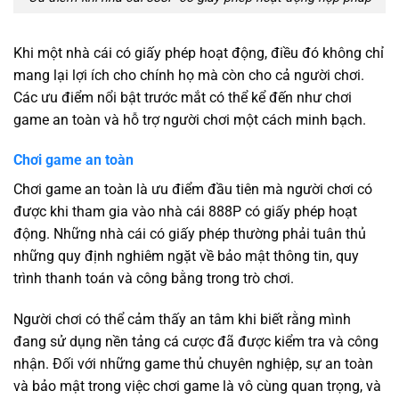
Khi một nhà cái có giấy phép hoạt động, điều đó không chỉ
mang lại lợi ích cho chính họ mà còn cho cả người chơi.
Các ưu điểm nổi bật trước mắt có thể kể đến như chơi
game an toàn và hỗ trợ người chơi một cách minh bạch.
Chơi game an toàn
Chơi game an toàn là ưu điểm đầu tiên mà người chơi có
được khi tham gia vào nhà cái 888P có giấy phép hoạt
động. Những nhà cái có giấy phép thường phải tuân thủ
những quy định nghiêm ngặt về bảo mật thông tin, quy
trình thanh toán và công bằng trong trò chơi.
Người chơi có thể cảm thấy an tâm khi biết rằng mình
đang sử dụng nền tảng cá cược đã được kiểm tra và công
nhận. Đối với những game thủ chuyên nghiệp, sự an toàn
và bảo mật trong việc chơi game là vô cùng quan trọng, và