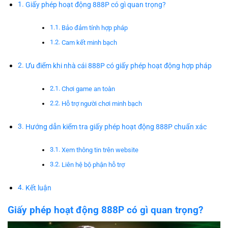
Giấy phép hoạt động 888P có gì quan trọng?
Bảo đảm tính hợp pháp
Cam kết minh bạch
Ưu điểm khi nhà cái 888P có giấy phép hoạt động hợp pháp
Chơi game an toàn
Hỗ trợ người chơi minh bạch
Hướng dẫn kiểm tra giấy phép hoạt động 888P chuẩn xác
Xem thông tin trên website
Liên hệ bộ phận hỗ trợ
Kết luận
Giấy phép hoạt động 888P có gì quan trọng?